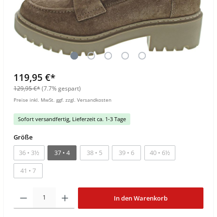
119,95 €*
129,95 €*
(7.7% gespart)
Preise inkl. MwSt. ggf. zzgl. Versandkosten
Sofort versandfertig, Lieferzeit ca. 1-3 Tage
Größe
36 • 3½
37 • 4
38 • 5
39 • 6
40 • 6½
41 • 7
In den Warenkorb