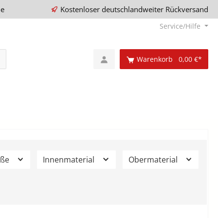
ie
Kostenloser deutschlandweiter Rückversand
Service/Hilfe
Warenkorb
0,00 €*
öße
Innenmaterial
Obermaterial