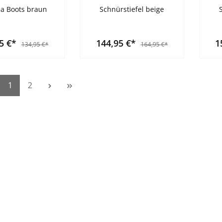
a Boots braun
Schnürstiefel beige
95 €*
144,95 €*
1
134,95 €*
164,95 €*
1
2