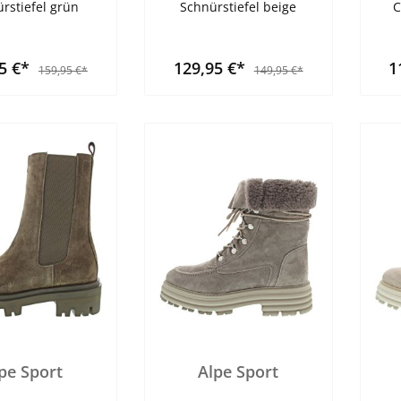
rstiefel grün
Schnürstiefel beige
C
95 €*
129,95 €*
1
159,95 €*
149,95 €*
pe Sport
Alpe Sport