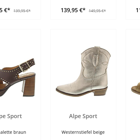
95 €*
139,95 €*
1
139,95 €*
149,95 €*
pe Sport
Alpe Sport
alette braun
Westernstiefel beige