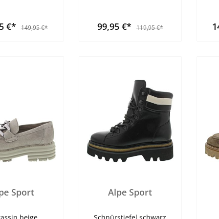
95 €*
99,95 €*
1
149,95 €*
119,95 €*
pe Sport
Alpe Sport
assin beige
Schnürstiefel schwarz