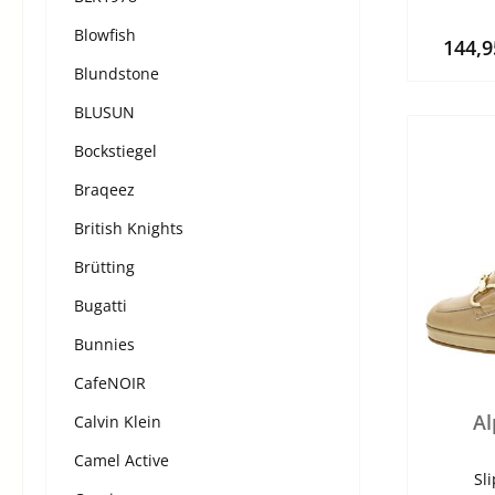
Blowfish
144,
Blundstone
BLUSUN
Bockstiegel
Braqeez
British Knights
Brütting
Bugatti
Bunnies
CafeNOIR
Al
Calvin Klein
Camel Active
Sl