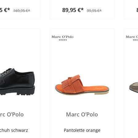
95 €*
89,95 €*
169,95 €*
99,95 €*
rc O’Polo
Marc O’Polo
chuh schwarz
Pantolette orange