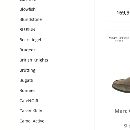
Blowfish
169,
Blundstone
BLUSUN
Bockstiegel
Braqeez
British Knights
Brütting
Bugatti
Bunnies
CafeNOIR
Marc 
Calvin Klein
Camel Active
Sl