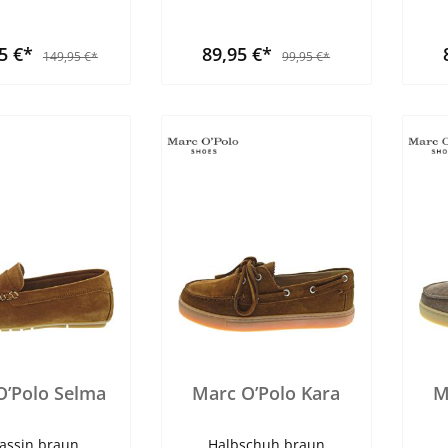
95 €*
89,95 €*
149,95 €*
99,95 €*
O’Polo Selma
Marc O’Polo Kara
M
assin braun
Halbschuh braun