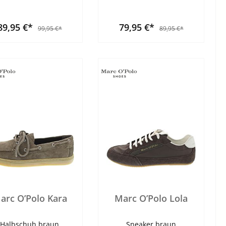
89,95 €*
79,95 €*
99,95 €*
89,95 €*
arc O’Polo Kara
Marc O’Polo Lola
Halbschuh braun
Sneaker braun