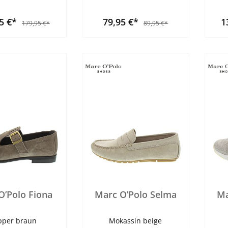
95 €*
79,95 €*
1
179,95 €*
89,95 €*
O’Polo Fiona
Marc O’Polo Selma
Ma
ipper braun
Mokassin beige