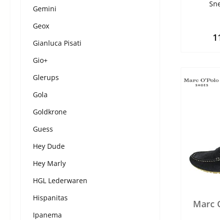
Sne
Gemini
Geox
1
Gianluca Pisati
Gio+
Glerups
Gola
Goldkrone
Guess
Hey Dude
Hey Marly
HGL Lederwaren
Hispanitas
Marc 
Ipanema