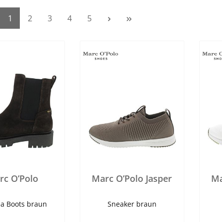
1
2
3
4
5
rc O’Polo
Marc O’Polo Jasper
Ma
a Boots braun
Sneaker braun