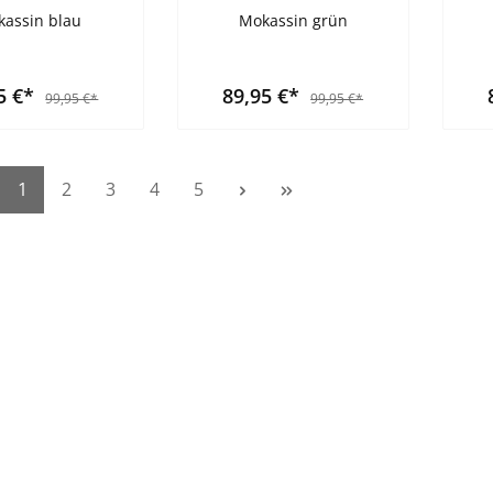
assin blau
Mokassin grün
5 €*
89,95 €*
99,95 €*
99,95 €*
1
2
3
4
5