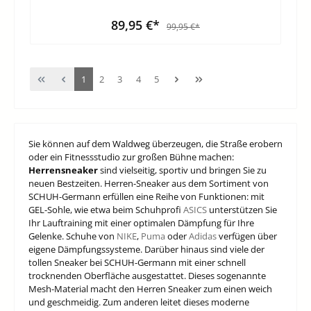
89,95 €*
99,95 €*
1
2
3
4
5
Sie können auf dem Waldweg überzeugen, die Straße erobern
oder ein Fitnessstudio zur großen Bühne machen:
Herrensneaker
sind vielseitig, sportiv und bringen Sie zu
neuen Bestzeiten. Herren-Sneaker aus dem Sortiment von
SCHUH-Germann erfüllen eine Reihe von Funktionen: mit
GEL-Sohle, wie etwa beim Schuhprofi
ASICS
unterstützen Sie
Ihr Lauftraining mit einer optimalen Dämpfung für Ihre
Gelenke. Schuhe von
NIKE
,
Puma
oder
Adidas
verfügen über
eigene Dämpfungssysteme. Darüber hinaus sind viele der
tollen Sneaker bei SCHUH-Germann mit einer schnell
trocknenden Oberfläche ausgestattet. Dieses sogenannte
Mesh-Material macht den Herren Sneaker zum einen weich
und geschmeidig. Zum anderen leitet dieses moderne