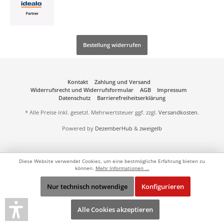
Bestellung widerrufen
Kontakt
Zahlung und Versand
Widerrufsrecht und Widerrufsformular
AGB
Impressum
Datenschutz
Barrierefreiheitserklärung
* Alle Preise inkl. gesetzl. Mehrwertsteuer ggf. zzgl.
Versandkosten
.
Powered by
DezemberHub
&
zweigelb
Diese Website verwendet Cookies, um eine bestmögliche Erfahrung bieten zu
können.
Mehr Informationen ...
Nur technisch notwendige
Konfigurieren
Alle Cookies akzeptieren