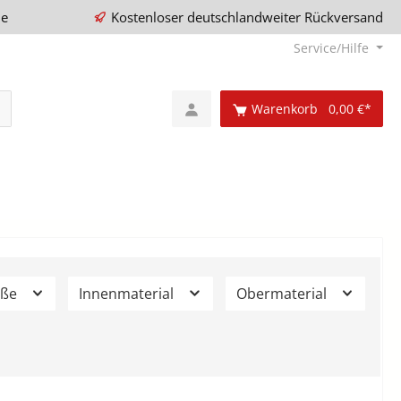
ie
Kostenloser deutschlandweiter Rückversand
Service/Hilfe
Warenkorb
0,00 €*
öße
Innenmaterial
Obermaterial