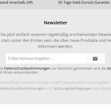
sand innerhalb 24h
30 Tage Geld-Zurück-Garantie
Newsletter
Sie jetzt einfach unseren regelmäßig erscheinenden Newsle
stets unter den Ersten sein, die über neue Produkte und 
informiert werden.
E-
Mail-
Adresse*
die
Datenschutzbestimmungen
zur Kenntnis genommen und die
A
it ihnen einverstanden.
ese Formular ist durch Google reCAPTCHA geschützt und es gelten 
Datenschutzbestimmungen
und
Nutzungsbedingungen
von Google