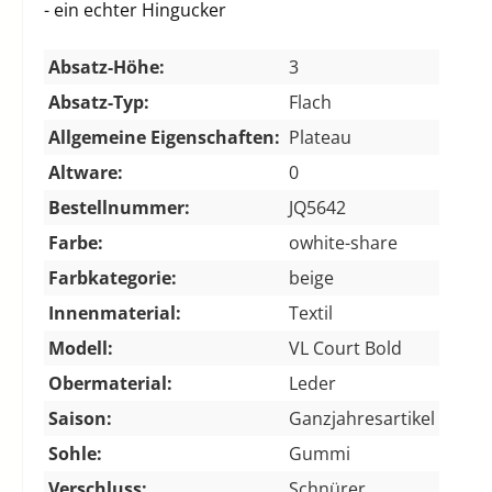
- ein echter Hingucker
Absatz-Höhe:
3
Absatz-Typ:
Flach
Allgemeine Eigenschaften:
Plateau
Altware:
0
Bestellnummer:
JQ5642
Farbe:
owhite-share
Farbkategorie:
beige
Innenmaterial:
Textil
Modell:
VL Court Bold
Obermaterial:
Leder
Saison:
Ganzjahresartikel
Sohle:
Gummi
Verschluss:
Schnürer