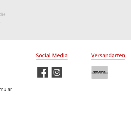
die
.
Social Media
Versandarten
rmular