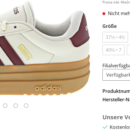
Preise inkl. MwSt
Nicht meh
Größe
37⅓ • 4½
40⅔ • 7
Filialverfügb
Verfügbarke
Produktnu
Hersteller-N
Unsere Vo
Kostenlo