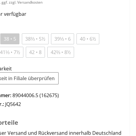
. ggf. zzgl. Versandkosten
r verfügbar
38 • 5
38⅔ • 5½
39⅓ • 6
40 • 6½
41⅓ • 7½
42 • 8
42⅔ • 8½
arkeit
it in Filiale überprüfen
mmer:
89044006.5 (162675)
r.:
JQ5642
rteile
ser Versand und Rückversand innerhalb Deutschland