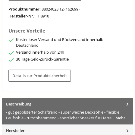
Produktnummer:
88024023.12 (162699)
Hersteller-Nr.:
IH8910
Unsere Vorteile
Kostenloser Versand und Rückversand innerhalb
Deutschland
Versand innerhalb von 24h
30 Tage Geld-Zurück-Garantie
Details zur Produktsicherheit
Beschreibung
- gut gepolsterter Schaftrand - super weiche Decksohle - flexible
Laufsohle - rutschhemmend - sportlicher Sneaker für Herre…
Mehr
Hersteller