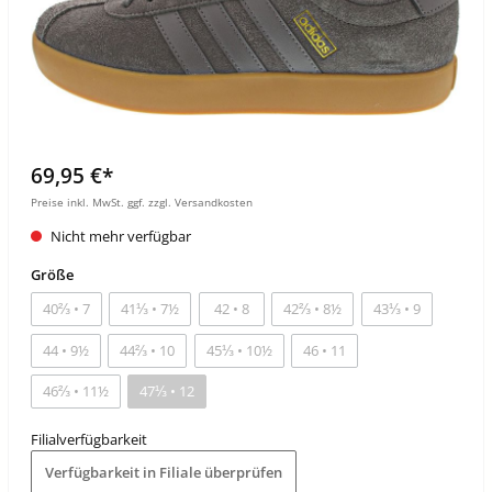
69,95 €*
Preise inkl. MwSt. ggf. zzgl. Versandkosten
Nicht mehr verfügbar
Größe
40⅔ • 7
41⅓ • 7½
42 • 8
42⅔ • 8½
43⅓ • 9
44 • 9½
44⅔ • 10
45⅓ • 10½
46 • 11
46⅔ • 11½
47⅓ • 12
Filialverfügbarkeit
Verfügbarkeit in Filiale überprüfen