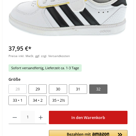
37,95 €*
Preise inkl. MwSt. ggf. zzgl. Versandkosten
Sofort versandfertig, Lieferzeit ca. 1-3 Tage
Größe
28
29
30
31
32
33 • 1
34 • 2
35 • 2½
In den Warenkorb