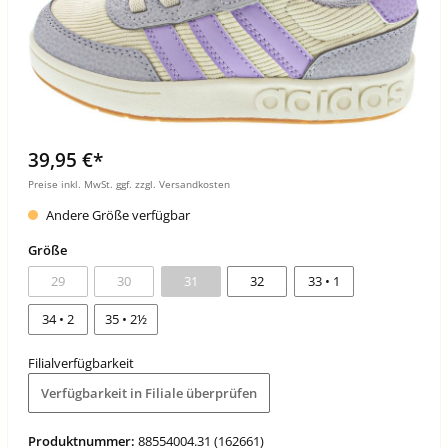
39,95 €*
Preise inkl. MwSt. ggf. zzgl. Versandkosten
Andere Größe verfügbar
Größe
29
30
31
32
33 • 1
34 • 2
35 • 2½
Filialverfügbarkeit
Verfügbarkeit in Filiale überprüfen
Produktnummer:
88554004.31 (162661)