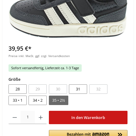
39,95 €*
Preise inkl. MwSt. ggf. zzgl. Versandkosten
Sofort versandfertig, Lieferzeit ca. 1-3 Tage
Größe
28
29
30
31
32
33 • 1
34 • 2
35 • 2½
In den Warenkorb