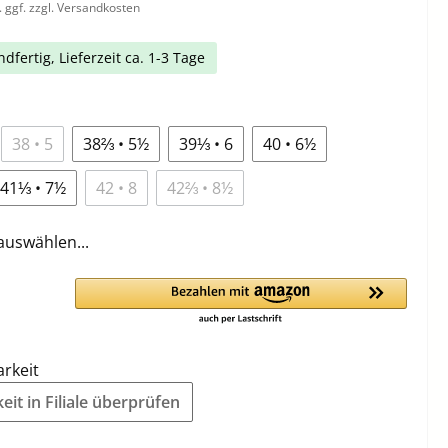
. ggf. zzgl. Versandkosten
dfertig, Lieferzeit ca. 1-3 Tage
38 • 5
38⅔ • 5½
39⅓ • 6
40 • 6½
41⅓ • 7½
42 • 8
42⅔ • 8½
auswählen...
arkeit
it in Filiale überprüfen