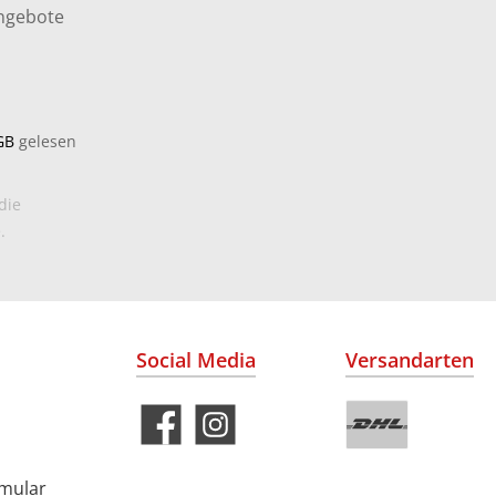
Angebote
GB
gelesen
die
.
Social Media
Versandarten
rmular