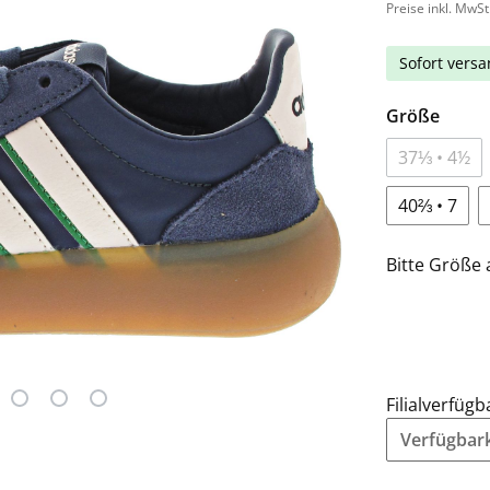
Preise inkl. MwSt
Sofort versan
Größe
37⅓ • 4½
40⅔ • 7
Bitte Größe 
Filialverfügb
Verfügbarke