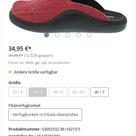
34,95 €*
39,95 €*
(12.52% gespart)
Preise inkl. MwSt. ggf. zzgl. Versandkosten
Andere Größe verfügbar
Größe
37 • 4
38 • 5
39 • 6
40 • 6½
41 • 7
Filialverfügbarkeit
Verfügbarkeit in Filiale überprüfen
Produktnummer:
53053102.38 (162157)