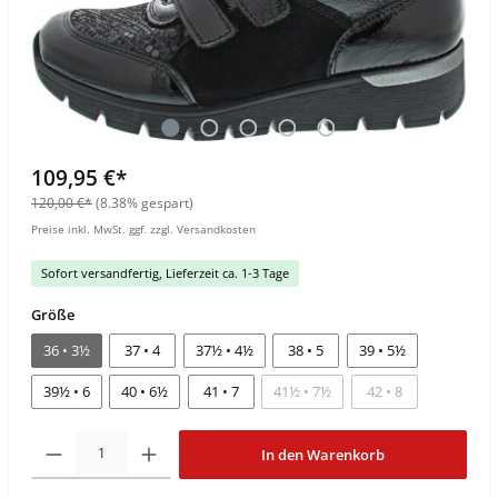
109,95 €*
120,00 €*
(8.38% gespart)
Preise inkl. MwSt. ggf. zzgl. Versandkosten
Sofort versandfertig, Lieferzeit ca. 1-3 Tage
Größe
36 • 3½
37 • 4
37½ • 4½
38 • 5
39 • 5½
39½ • 6
40 • 6½
41 • 7
41½ • 7½
42 • 8
In den Warenkorb