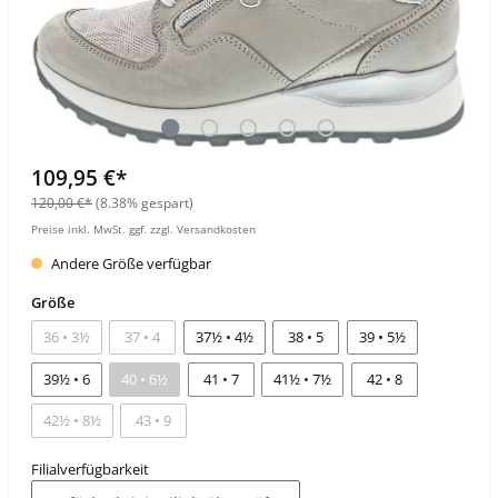
109,95 €*
120,00 €*
(8.38% gespart)
Preise inkl. MwSt. ggf. zzgl. Versandkosten
Andere Größe verfügbar
Größe
36 • 3½
37 • 4
37½ • 4½
38 • 5
39 • 5½
39½ • 6
40 • 6½
41 • 7
41½ • 7½
42 • 8
42½ • 8½
43 • 9
Filialverfügbarkeit