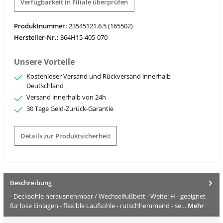
Verfügbarkeit in Filiale überprüfen
Produktnummer:
23545121.6.5 (165502)
Hersteller-Nr.:
364H15-405-070
Unsere Vorteile
Kostenloser Versand und Rückversand innerhalb
Deutschland
Versand innerhalb von 24h
30 Tage Geld-Zurück-Garantie
Details zur Produktsicherheit
Beschreibung
- Decksohle herausnehmbar / Wechselfußbett - Weite: H - geeignet
für lose Einlagen - flexible Laufsohle - rutschhemmend - se…
Mehr