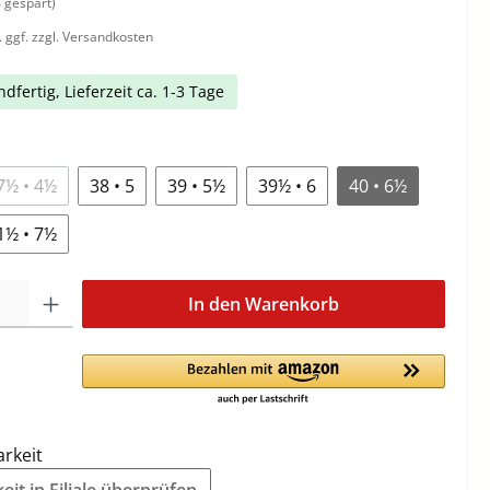
 gespart)
. ggf. zzgl. Versandkosten
dfertig, Lieferzeit ca. 1-3 Tage
7½ • 4½
38 • 5
39 • 5½
39½ • 6
40 • 6½
1½ • 7½
In den Warenkorb
arkeit
it in Filiale überprüfen