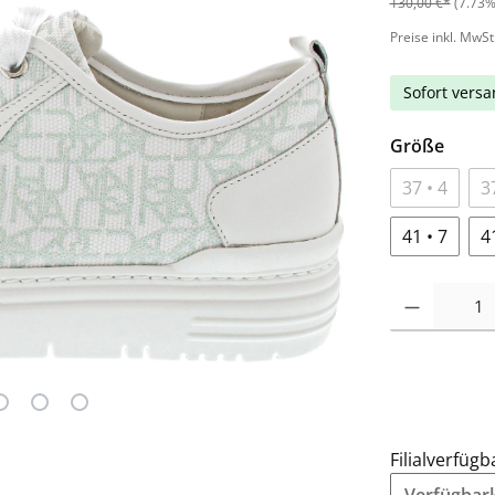
130,00 €*
(7.73%
Preise inkl. MwSt
Sofort versan
Größe
37 • 4
3
41 • 7
4
Filialverfügb
Verfügbarke