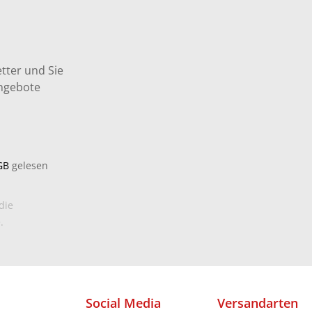
tter und Sie
Angebote
GB
gelesen
die
.
Social Media
Versandarten