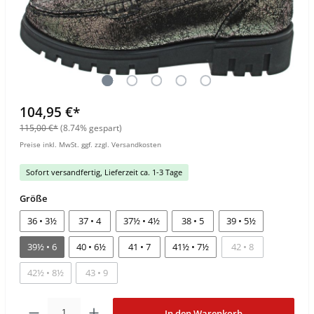
104,95 €*
115,00 €*
(8.74% gespart)
Preise inkl. MwSt. ggf. zzgl. Versandkosten
Sofort versandfertig, Lieferzeit ca. 1-3 Tage
Größe
36 • 3½
37 • 4
37½ • 4½
38 • 5
39 • 5½
39½ • 6
40 • 6½
41 • 7
41½ • 7½
42 • 8
42½ • 8½
43 • 9
In den Warenkorb