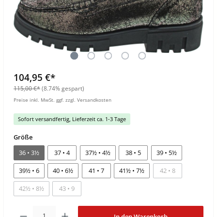
104,95 €*
115,00 €*
(8.74% gespart)
Preise inkl. MwSt. ggf. zzgl. Versandkosten
Sofort versandfertig, Lieferzeit ca. 1-3 Tage
Größe
36 • 3½
37 • 4
37½ • 4½
38 • 5
39 • 5½
39½ • 6
40 • 6½
41 • 7
41½ • 7½
42 • 8
42½ • 8½
43 • 9
In den Warenkorb