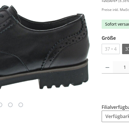
120,00 €*
(8.38%
Preise inkl. MwSt
Sofort versan
Größe
37 • 4
3
Filialverfügb
Verfügbarke