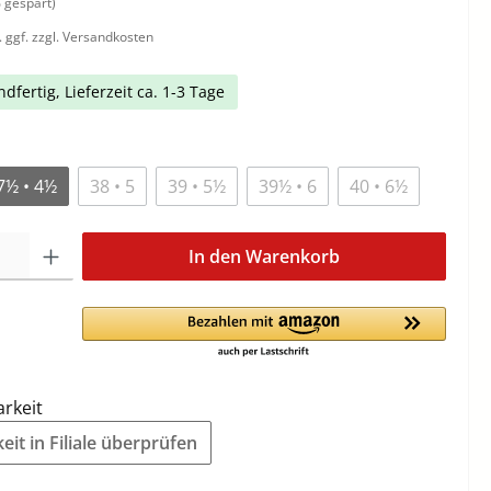
 gespart)
. ggf. zzgl. Versandkosten
dfertig, Lieferzeit ca. 1-3 Tage
7½ • 4½
38 • 5
39 • 5½
39½ • 6
40 • 6½
In den Warenkorb
arkeit
it in Filiale überprüfen