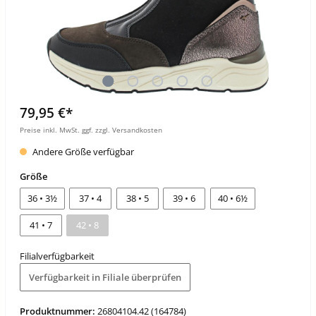
79,95 €*
Preise inkl. MwSt. ggf. zzgl. Versandkosten
Andere Größe verfügbar
Größe
36 • 3½
37 • 4
38 • 5
39 • 6
40 • 6½
41 • 7
42 • 8
Filialverfügbarkeit
Verfügbarkeit in Filiale überprüfen
Produktnummer:
26804104.42 (164784)