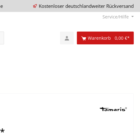
ie
Kostenloser deutschlandweiter Rückversand
Service/Hilfe
Warenkorb
0,00 €*
€*