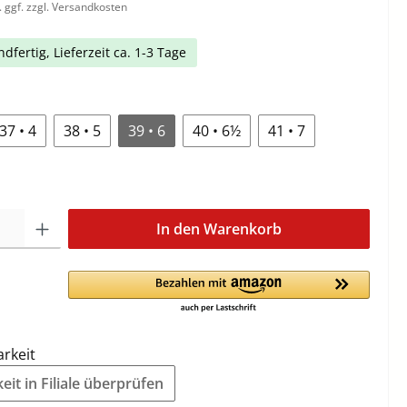
. ggf. zzgl. Versandkosten
dfertig, Lieferzeit ca. 1-3 Tage
37 • 4
38 • 5
39 • 6
40 • 6½
41 • 7
In den Warenkorb
arkeit
it in Filiale überprüfen