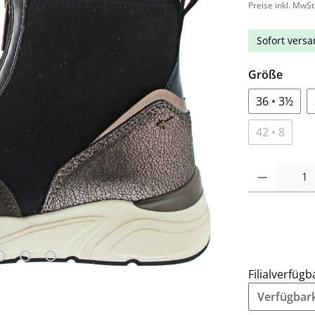
Preise inkl. MwSt
Sofort versan
Größe
36 • 3½
42 • 8
Filialverfügb
Verfügbarke