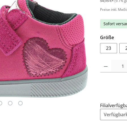
54,95 €*
(9.1% g
Preise inkl. MwSt
Sofort versan
Größe
23
Filialverfügb
Verfügbarke