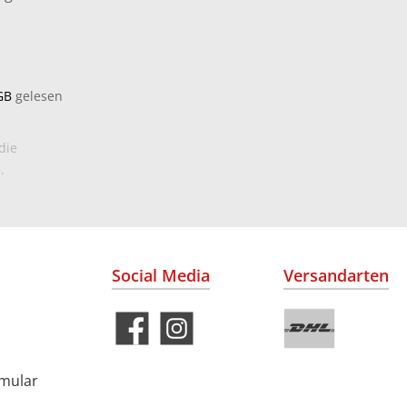
GB
gelesen
die
.
Social Media
Versandarten
rmular