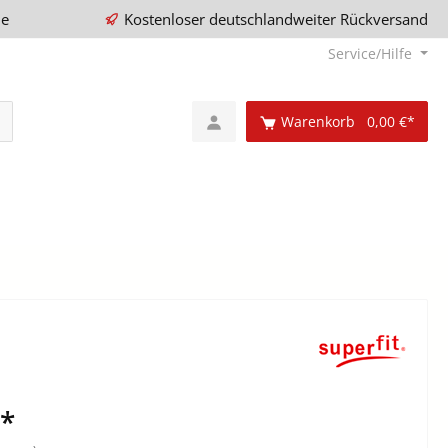
ie
Kostenloser deutschlandweiter Rückversand
Service/Hilfe
Warenkorb
0,00 €*
€*