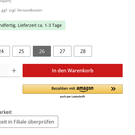
espart)
. ggf. zzgl. Versandkosten
dfertig, Lieferzeit ca. 1-3 Tage
24
25
26
27
28
In den Warenkorb
arkeit
it in Filiale überprüfen