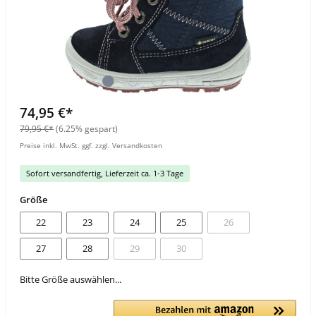
74,95 €*
79,95 €*
(6.25% gespart)
Preise inkl. MwSt. ggf. zzgl. Versandkosten
Sofort versandfertig, Lieferzeit ca. 1-3 Tage
Größe
22
23
24
25
26
27
28
29
30
Bitte Größe auswählen...