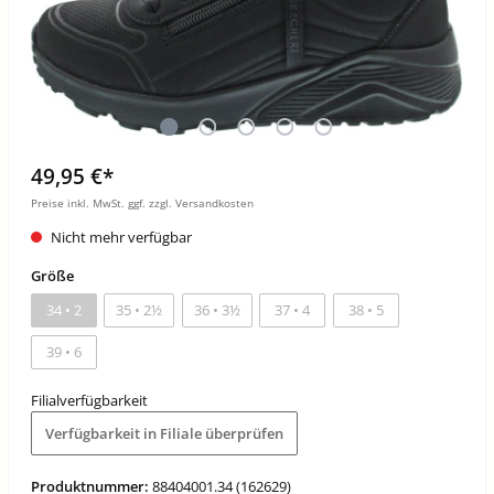
49,95 €*
Preise inkl. MwSt. ggf. zzgl. Versandkosten
Nicht mehr verfügbar
Größe
34 • 2
35 • 2½
36 • 3½
37 • 4
38 • 5
39 • 6
Filialverfügbarkeit
Verfügbarkeit in Filiale überprüfen
Produktnummer:
88404001.34 (162629)