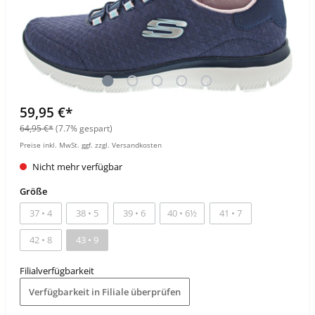
59,95 €*
64,95 €*
(7.7% gespart)
Preise inkl. MwSt. ggf. zzgl. Versandkosten
Nicht mehr verfügbar
Größe
37 • 4
38 • 5
39 • 6
40 • 6½
41 • 7
42 • 8
43 • 9
Filialverfügbarkeit
Verfügbarkeit in Filiale überprüfen