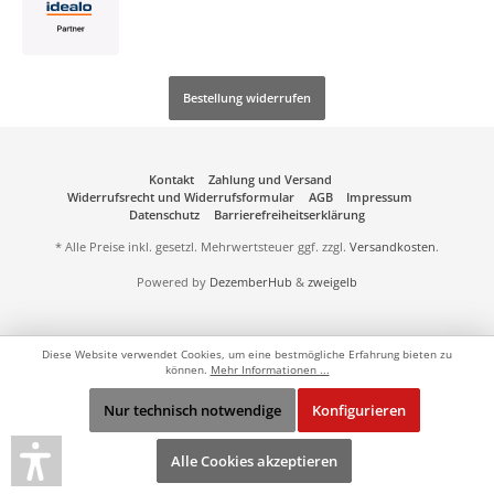
Bestellung widerrufen
Kontakt
Zahlung und Versand
Widerrufsrecht und Widerrufsformular
AGB
Impressum
Datenschutz
Barrierefreiheitserklärung
* Alle Preise inkl. gesetzl. Mehrwertsteuer ggf. zzgl.
Versandkosten
.
Powered by
DezemberHub
&
zweigelb
Diese Website verwendet Cookies, um eine bestmögliche Erfahrung bieten zu
können.
Mehr Informationen ...
Nur technisch notwendige
Konfigurieren
Alle Cookies akzeptieren