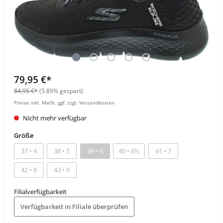
79,95 €*
84,95 €*
(5.89% gespart)
Preise inkl. MwSt. ggf. zzgl. Versandkosten
Nicht mehr verfügbar
Größe
37 • 4
38 • 5
39 • 6
40 • 6½
41 • 7
42 • 8
43 • 9
Filialverfügbarkeit
Verfügbarkeit in Filiale überprüfen