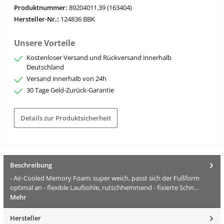
Produktnummer:
89204011.39 (163404)
Hersteller-Nr.:
124836 BBK
Unsere Vorteile
Kostenloser Versand und Rückversand innerhalb
Deutschland
Versand innerhalb von 24h
30 Tage Geld-Zurück-Garantie
Details zur Produktsicherheit
Beschreibung
- Air-Cooled Memory Foam: super weich, passt sich der Fußform
optimal an - flexible Laufsohle, rutschhemmend - fixierte Schn…
Mehr
Hersteller