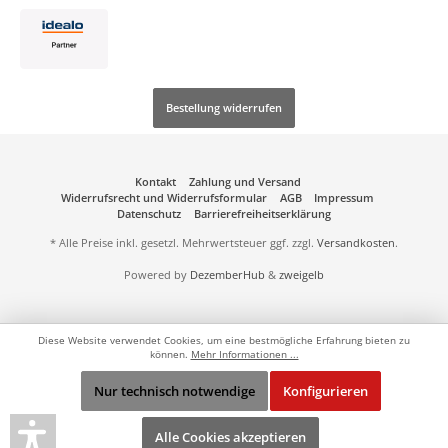
Bestellung widerrufen
Kontakt
Zahlung und Versand
Widerrufsrecht und Widerrufsformular
AGB
Impressum
Datenschutz
Barrierefreiheitserklärung
* Alle Preise inkl. gesetzl. Mehrwertsteuer ggf. zzgl.
Versandkosten
.
Powered by
DezemberHub
&
zweigelb
Diese Website verwendet Cookies, um eine bestmögliche Erfahrung bieten zu
können.
Mehr Informationen ...
Nur technisch notwendige
Konfigurieren
Alle Cookies akzeptieren