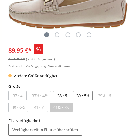
%
89,95 €*
119,95 €*
(25.01% gespart)
Preise inkl. MwSt. ggf. zzgl. Versandkosten
Andere Größe verfügbar
Größe
37 • 4
37½ • 4½
38 • 5
39 • 5½
39½ • 6
40 • 6½
41 • 7
41½ • 7½
Filialverfügbarkeit
Verfügbarkeit in Filiale überprüfen