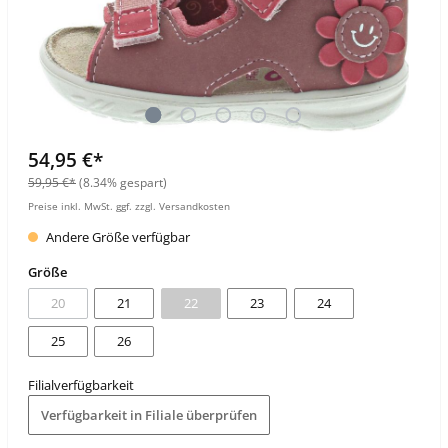
54,95 €*
59,95 €*
(8.34% gespart)
Preise inkl. MwSt. ggf. zzgl. Versandkosten
Andere Größe verfügbar
Größe
20
21
22
23
24
25
26
Filialverfügbarkeit
Verfügbarkeit in Filiale überprüfen