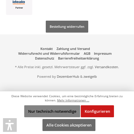
Bestellung widerrufen
Kontakt
Zahlung und Versand
Widerrufsrecht und Widerrufsformular
AGB
Impressum
Datenschutz
Barrierefreiheitserklärung
* Alle Preise inkl. gesetzl. Mehrwertsteuer ggf. zzgl.
Versandkosten
.
Powered by
DezemberHub
&
zweigelb
Diese Website verwendet Cookies, um eine bestmögliche Erfahrung bieten zu
können.
Mehr Informationen ...
Nur technisch notwendige
Konfigurieren
Alle Cookies akzeptieren