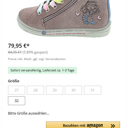
79,95 €*
84,95 €*
(5.89% gespart)
Preise inkl. MwSt. ggf. zzgl. Versandkosten
Sofort versandfertig, Lieferzeit ca. 1-3 Tage
Größe
27
28
29
30
31
32
Bitte Größe auswählen...