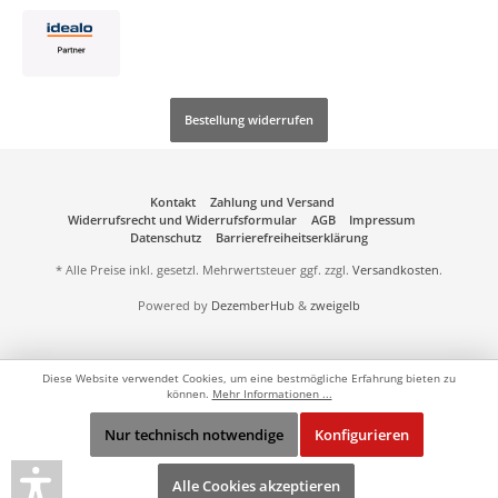
Bestellung widerrufen
Kontakt
Zahlung und Versand
Widerrufsrecht und Widerrufsformular
AGB
Impressum
Datenschutz
Barrierefreiheitserklärung
* Alle Preise inkl. gesetzl. Mehrwertsteuer ggf. zzgl.
Versandkosten
.
Powered by
DezemberHub
&
zweigelb
Diese Website verwendet Cookies, um eine bestmögliche Erfahrung bieten zu
können.
Mehr Informationen ...
Nur technisch notwendige
Konfigurieren
Alle Cookies akzeptieren