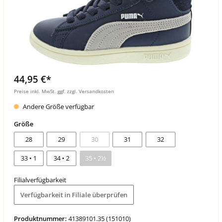
44,95 €*
Preise inkl. MwSt. ggf. zzgl. Versandkosten
Andere Größe verfügbar
Größe
28
29
30
31
32
33 • 1
34 • 2
35 • 2½
Filialverfügbarkeit
Verfügbarkeit in Filiale überprüfen
Produktnummer:
41389101.35 (151010)