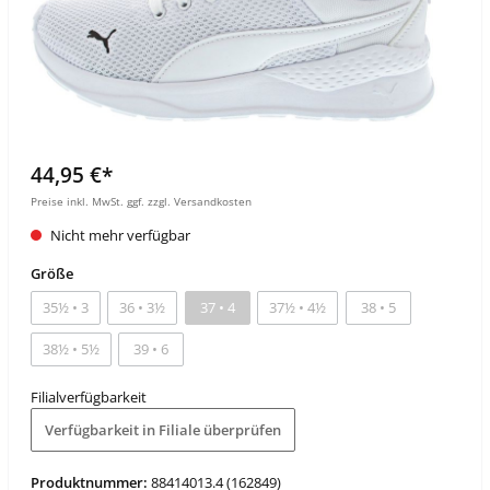
44,95 €*
Preise inkl. MwSt. ggf. zzgl. Versandkosten
Nicht mehr verfügbar
Größe
35½ • 3
36 • 3½
37 • 4
37½ • 4½
38 • 5
38½ • 5½
39 • 6
Filialverfügbarkeit
Verfügbarkeit in Filiale überprüfen
Produktnummer:
88414013.4 (162849)