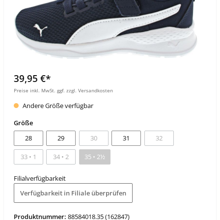
39,95 €*
Preise inkl. MwSt. ggf. zzgl. Versandkosten
Andere Größe verfügbar
Größe
28
29
30
31
32
33 • 1
34 • 2
35 • 2½
Filialverfügbarkeit
Verfügbarkeit in Filiale überprüfen
Produktnummer:
88584018.35 (162847)