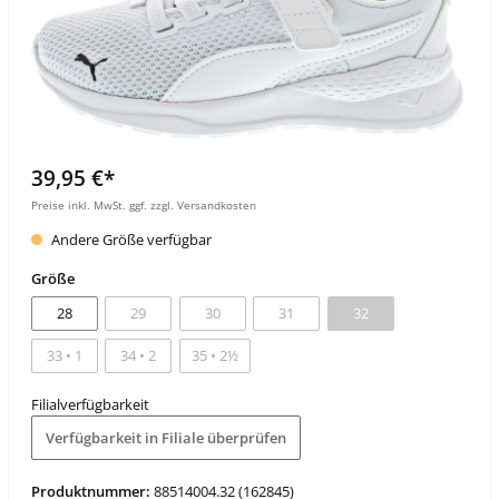
39,95 €*
Preise inkl. MwSt. ggf. zzgl. Versandkosten
Andere Größe verfügbar
Größe
28
29
30
31
32
33 • 1
34 • 2
35 • 2½
Filialverfügbarkeit
Verfügbarkeit in Filiale überprüfen
Produktnummer:
88514004.32 (162845)