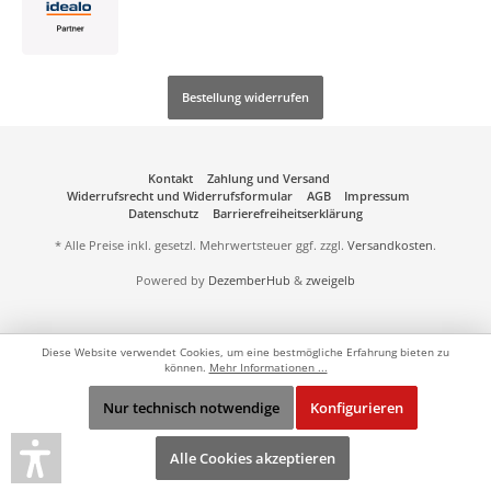
Bestellung widerrufen
Kontakt
Zahlung und Versand
Widerrufsrecht und Widerrufsformular
AGB
Impressum
Datenschutz
Barrierefreiheitserklärung
* Alle Preise inkl. gesetzl. Mehrwertsteuer ggf. zzgl.
Versandkosten
.
Powered by
DezemberHub
&
zweigelb
Diese Website verwendet Cookies, um eine bestmögliche Erfahrung bieten zu
können.
Mehr Informationen ...
Nur technisch notwendige
Konfigurieren
Alle Cookies akzeptieren