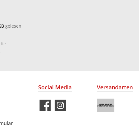
GB
gelesen
die
.
Social Media
Versandarten
rmular