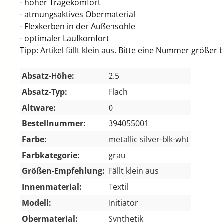
- hoher Tragekomfort
- atmungsaktives Obermaterial
- Flexkerben in der Außensohle
- optimaler Laufkomfort
Tipp: Artikel fällt klein aus. Bitte eine Nummer größer 
Absatz-Höhe:
2.5
Absatz-Typ:
Flach
Altware:
0
Bestellnummer:
394055001
Farbe:
metallic silver-blk-wht
Farbkategorie:
grau
Größen-Empfehlung:
Fällt klein aus
Innenmaterial:
Textil
Modell:
Initiator
Obermaterial:
Synthetik