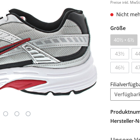
Preise inkl. MwSt
Nicht meh
Größe
40½ • 6½
43½
44
46½
47
Filialverfügb
Verfügbarke
Produktnu
Hersteller-N
Unsere Vo