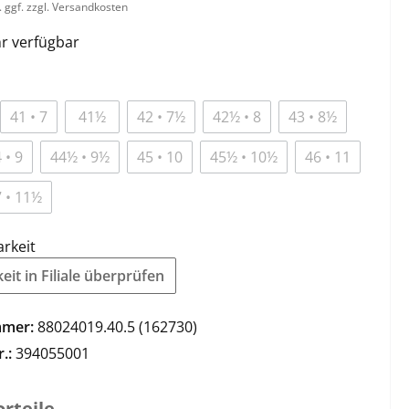
. ggf. zzgl. Versandkosten
r verfügbar
41 • 7
41½
42 • 7½
42½ • 8
43 • 8½
 • 9
44½ • 9½
45 • 10
45½ • 10½
46 • 11
 • 11½
arkeit
it in Filiale überprüfen
mmer:
88024019.40.5 (162730)
r.:
394055001
rteile