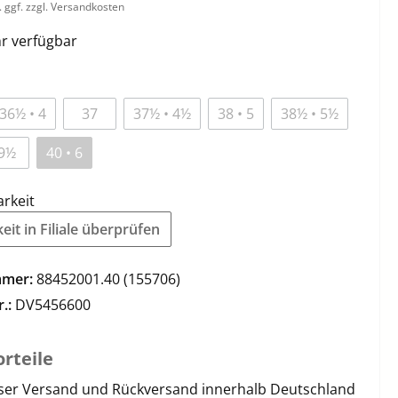
. ggf. zzgl. Versandkosten
r verfügbar
36½ • 4
37
37½ • 4½
38 • 5
38½ • 5½
9½
40 • 6
arkeit
it in Filiale überprüfen
mmer:
88452001.40 (155706)
r.:
DV5456600
rteile
ser Versand und Rückversand innerhalb Deutschland