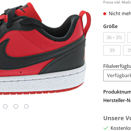
Preise inkl. MwSt
Nicht meh
Größe
36 • 3½
39
3
Filialverfügb
Verfügbarke
Produktnu
Hersteller-N
Unsere Vo
Kostenlo