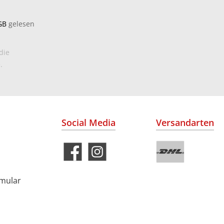
GB
gelesen
die
.
Social Media
Versandarten
rmular