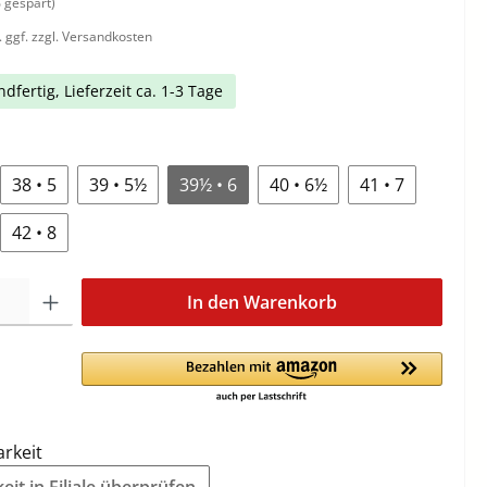
 gespart)
. ggf. zzgl. Versandkosten
dfertig, Lieferzeit ca. 1-3 Tage
38 • 5
39 • 5½
39½ • 6
40 • 6½
41 • 7
42 • 8
In den Warenkorb
arkeit
it in Filiale überprüfen