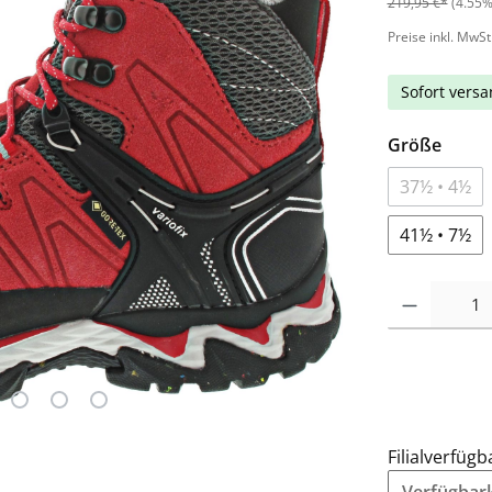
219,95 €*
(4.55%
Preise inkl. MwSt
Sofort versan
Größe
37½ • 4½
41½ • 7½
Filialverfügb
Verfügbarke