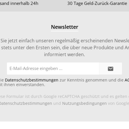
sand innerhalb 24h
30 Tage Geld-Zurück-Garantie
Newsletter
Sie jetzt einfach unseren regelmäßig erscheinenden Newsle
stets unter den Ersten sein, die über neue Produkte und 
informiert werden.
E-
Mail-
Adresse*
die
Datenschutzbestimmungen
zur Kenntnis genommen und die
A
it ihnen einverstanden.
ese Formular ist durch Google reCAPTCHA geschützt und es gelten 
Datenschutzbestimmungen
und
Nutzungsbedingungen
von Google