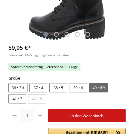
59,95 €*
Preise inkl. MwSt. ggf. zzgl. Versandkosten
Sofort versandfertig, Lieferzeit ca. 1-3 Tage
Größe
36 • 3½
37 • 4
38 • 5
39 • 6
40 • 6½
41 • 7
42 • 8
In den Warenkorb