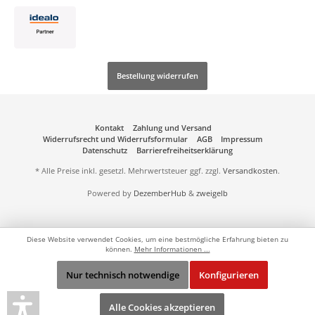
Bestellung widerrufen
Kontakt
Zahlung und Versand
Widerrufsrecht und Widerrufsformular
AGB
Impressum
Datenschutz
Barrierefreiheitserklärung
* Alle Preise inkl. gesetzl. Mehrwertsteuer ggf. zzgl.
Versandkosten
.
Powered by
DezemberHub
&
zweigelb
Diese Website verwendet Cookies, um eine bestmögliche Erfahrung bieten zu
können.
Mehr Informationen ...
Nur technisch notwendige
Konfigurieren
Alle Cookies akzeptieren