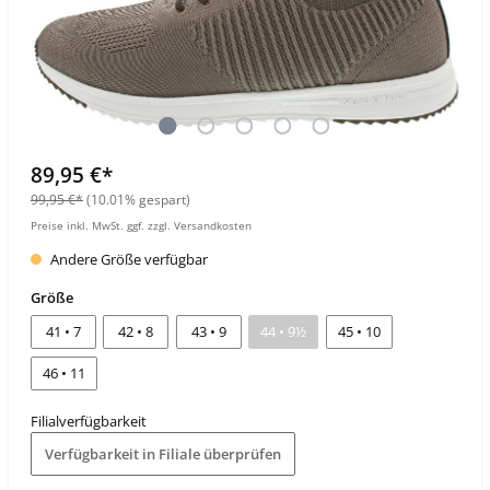
89,95 €*
99,95 €*
(10.01% gespart)
Preise inkl. MwSt. ggf. zzgl. Versandkosten
Andere Größe verfügbar
Größe
41 • 7
42 • 8
43 • 9
44 • 9½
45 • 10
46 • 11
Filialverfügbarkeit
Verfügbarkeit in Filiale überprüfen