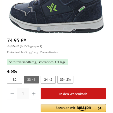
74,95 €*
79,95 €*
(6.25% gespart)
Preise inkl. MwSt. ggf. zzgl. Versandkosten
Sofort versandfertig, Lieferzeit ca. 1-3 Tage
Größe
32
33 • 1
34 • 2
35 • 2½
In den Warenkorb