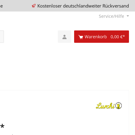
ie
Kostenloser deutschlandweiter Rückversand
Service/Hilfe
Warenkorb
0,00 €*
€*