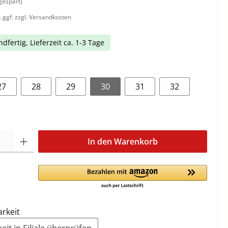
gespart)
. ggf. zzgl. Versandkosten
dfertig, Lieferzeit ca. 1-3 Tage
27
28
29
30
31
32
In den Warenkorb
arkeit
it in Filiale überprüfen