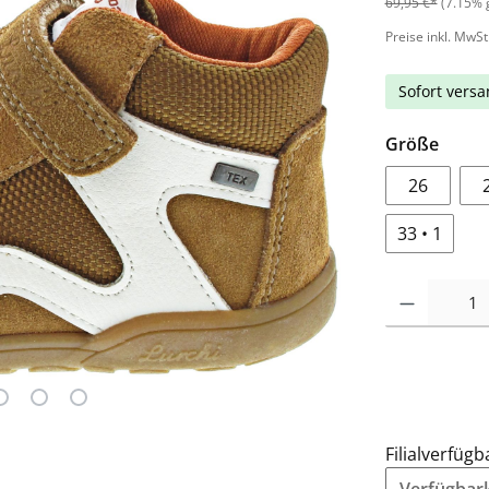
69,95 €*
(7.15% 
Preise inkl. MwSt
Sofort versan
Größe
26
33 • 1
Filialverfügb
Verfügbarke