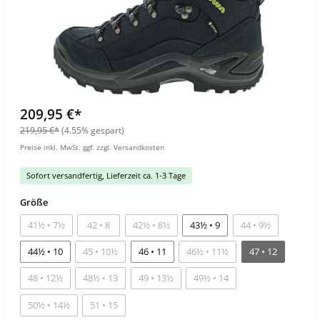
209,95 €*
219,95 €*
(4.55% gespart)
Preise inkl. MwSt. ggf. zzgl. Versandkosten
Sofort versandfertig, Lieferzeit ca. 1-3 Tage
Größe
41½ • 7½
42 • 8
42½ • 8½
43½ • 9
44 • 9½
44½ • 10
45 • 10½
46 • 11
46½ • 11½
47 • 12
48 • 12½
48½ • 13
49 • 13½
49½ • 14
50½ • 14½
51 • 15