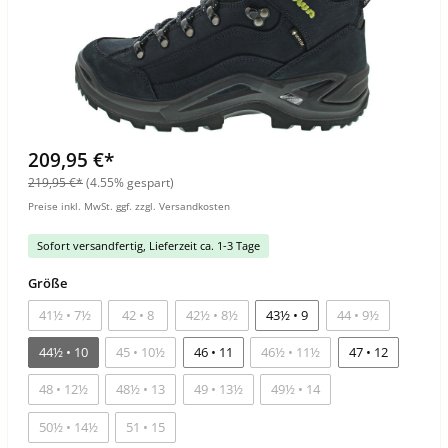
209,95 €*
219,95 €*
(4.55% gespart)
Preise inkl. MwSt. ggf. zzgl. Versandkosten
Sofort versandfertig, Lieferzeit ca. 1-3 Tage
Größe
41½ • 7½
42 • 8
42½ • 8½
43½ • 9
44 • 9½
44½ • 10
45 • 10½
46 • 11
46½ • 11½
47 • 12
48 • 12½
48½ • 13
49 • 13½
49½ • 14
50½ • 14½
51 • 15