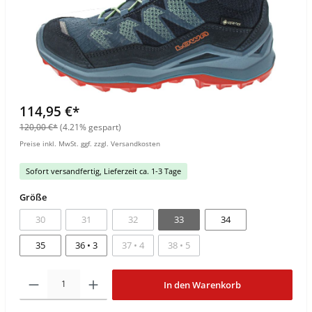
114,95 €*
120,00 €*
(4.21% gespart)
Preise inkl. MwSt. ggf. zzgl. Versandkosten
Sofort versandfertig, Lieferzeit ca. 1-3 Tage
Größe
30
31
32
33
34
35
36 • 3
37 • 4
38 • 5
In den Warenkorb