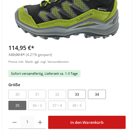
114,95 €*
120,00 €*
(4.21% gespart)
Preise inkl. MwSt. ggf. zzgl. Versandkosten
Sofort versandfertig, Lieferzeit ca. 1-3 Tage
Größe
30
31
32
33
34
35
36 • 3
37 • 4
38 • 5
In den Warenkorb