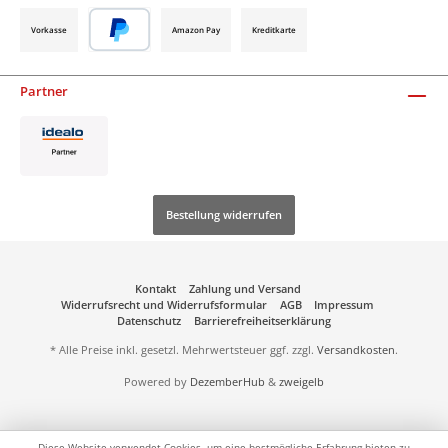
Vorkasse
Amazon Pay
Kreditkarte
Partner
Bestellung widerrufen
Kontakt
Zahlung und Versand
Widerrufsrecht und Widerrufsformular
AGB
Impressum
Datenschutz
Barrierefreiheitserklärung
* Alle Preise inkl. gesetzl. Mehrwertsteuer ggf. zzgl.
Versandkosten
.
Powered by
DezemberHub
&
zweigelb
Diese Website verwendet Cookies, um eine bestmögliche Erfahrung bieten zu