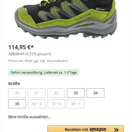
114,95 €*
120,00 €*
(4.21% gespart)
Preise inkl. MwSt. ggf. zzgl. Versandkosten
Sofort versandfertig, Lieferzeit ca. 1-3 Tage
Größe
30
31
32
33
34
35
36 • 3
37 • 4
38 • 5
Bitte Größe auswählen...