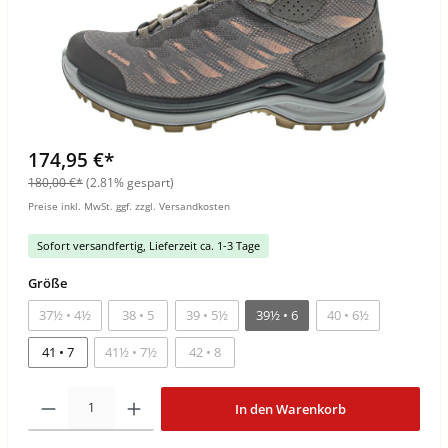
174,95 €*
180,00 €*
(2.81% gespart)
Preise inkl. MwSt. ggf. zzgl. Versandkosten
Sofort versandfertig, Lieferzeit ca. 1-3 Tage
Größe
37½ • 4½
38 • 5
39 • 5½
39½ • 6
40 • 6½
41 • 7
41½ • 7½
42 • 8
In den Warenkorb