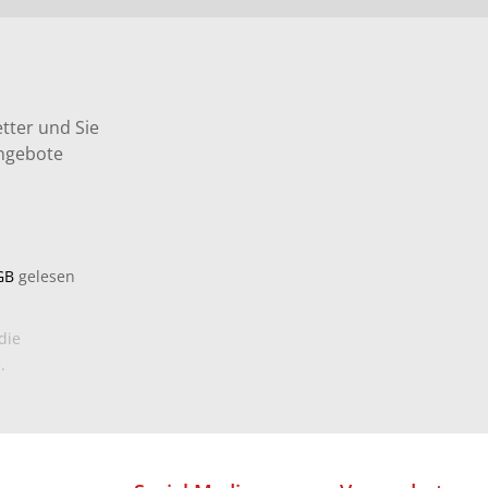
tter und Sie
Angebote
GB
gelesen
die
.