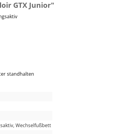
oir GTX Junior"
ngsaktiv
ter standhalten
saktiv, Wechselfußbett