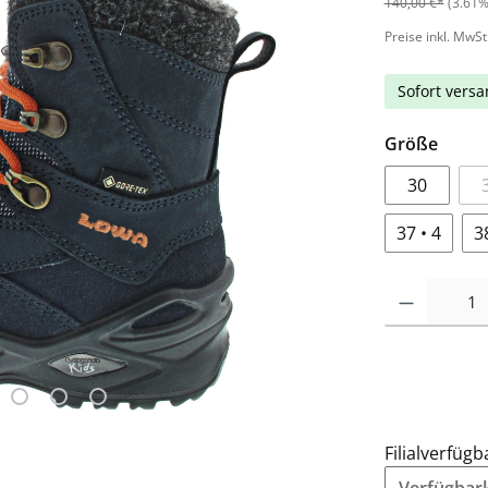
140,00 €*
(3.61%
Preise inkl. MwSt
Sofort versan
Größe
30
37 • 4
3
Filialverfügb
Verfügbarke