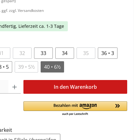
 gespart)
. ggf. zzgl. Versandkosten
dfertig, Lieferzeit ca. 1-3 Tage
31
32
33
34
35
36 • 3
8 • 5
39 • 5½
40 • 6½
In den Warenkorb
arkeit
it in Filiale überprüfen